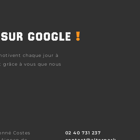
!
S SUR GOOGLE
motivent chaque jour à
st grâce à vous que nous
onné Costes
02 40 731 237
 Aignan de
contact@alterpark.