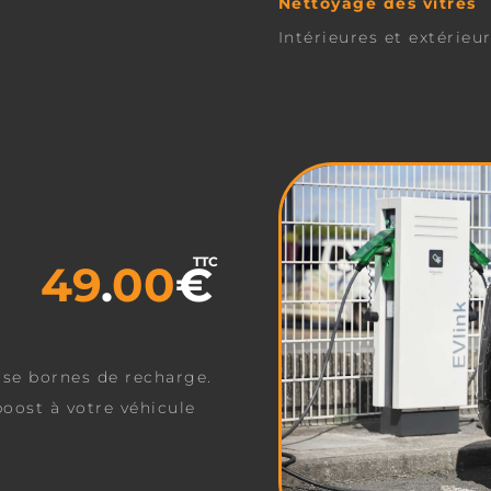
Nettoyage des vitres
Intérieures et extérieu
TTC
49
.
00
€
se bornes de recharge.
oost à votre véhicule