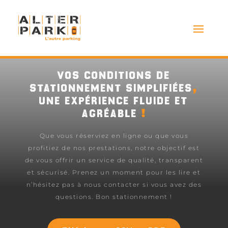
VOS CONDITIONS DE
,
STATIONNEMENT SIMPLIFIÉES
UNE EXPÉRIENCE FLUIDE ET
!
AGRÉABLE
Que vous réserviez en ligne ou que vous
profitiez de nos prestations, notre objectif est
de vous offrir un service de qualité, transparent
et sécurisé. Prenez un moment pour les lire et
n’hésitez pas à nous contacter si vous avez des
questions. Bon stationnement !